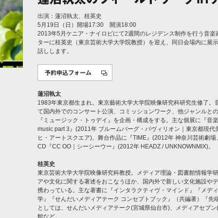
出演：蓮沼執太、桂英史
5月19日（日）開場17:30 開演18:00
2013年5月ケニア・ナイロビにて2週間のレジデンス制作を行う音
ターに桂英史（東京芸術大学大学院教授）を迎え、同日会場内に展
話しします。
蓮沼執太
1983年東京都生まれ。東京藝術大学大学院映像研究科研究生修了
て国内外でのコンサート公演、コミッションワーク、他ジャンルと
『ミュージック・トゥデイ』を企画・構成をする。主な個展に『音楽からとんでみる
music part 3』(2011年 ブルームバーグ・パヴィリオン｜東京都現代美
ヒ・アートスクエア)。舞台作品に『TIME』(2012年 神奈川芸術劇
CD『CC OO｜シーシーウー』(2012年 HEADZ / UNKNOWNMIX)。
桂英史
東京芸術大学大学院映像研究科教授。メディア理論・図書館情報学研
アや文化に関する著述をおこなうほか、国内外で新しい文化施設や
携わっている。主な著書に『インタラクティヴ・マインド』『メデ
学』『せんだいメディアテーク コンセプトブック』（共編著）『先端
としては、せんだいメディアテーク(宮城県仙台市)、メディアセブン
館など。