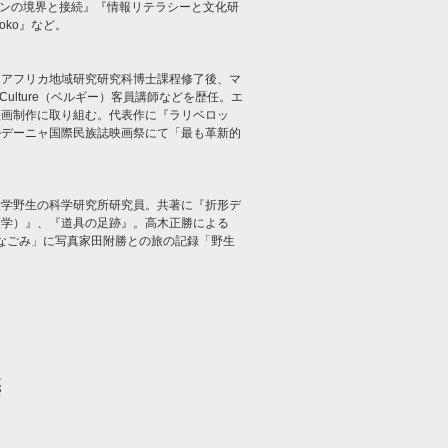
ョンの境界と接続』『情報リテラシーと文化研
joko』など。
・アフリカ地域研究研究科博士課程修了後、マ
Culture（ベルギー）客員講師などを歴任。エ
映画制作に取り組む。代表作に『ラリベロッ
リア・サルデーニャ国際民族誌映画祭にて「最も革新的
大学野生の科学研究所研究員。共著に『折形デ
類学）』、『道具の足跡』。高木正勝による
なごみ」に写真家田附勝との旅の記録「野生