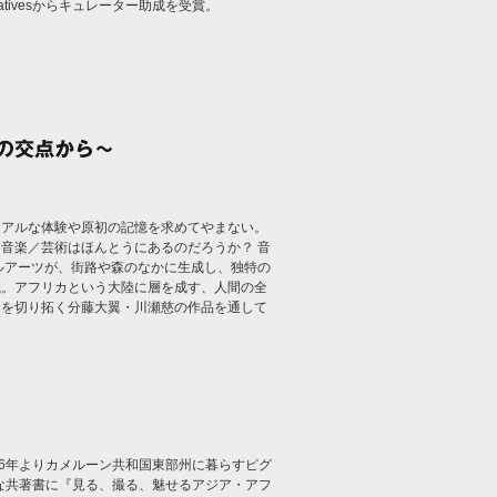
nitiativesからキュレーター助成を受賞。
リアルな体験や原初の記憶を求めてやまない。
音楽／芸術はほんとうにあるのだろうか？ 音
ルアーツが、街路や森のなかに生成し、独特の
議。アフリカという大陸に層を成す、人間の全
ドを切り拓く分藤大翼・川瀬慈の作品を通して
。
96年よりカメルーン共和国東部州に暮らすピグ
主な共著書に『見る、撮る、魅せるアジア・アフ