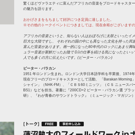
驚くほどヴァラエティに富んだアフリカの音楽をブロードキャスタ
の魅力を語ります。
おかげさまをもちまして好評につき定員に達しました。
※その他のトークイベントにつきましては、現在余裕がございます
アフリカの音楽というと、知らない人はおぼろげに太鼓といったイ
巨大な大陸ですし、 それぞれの国の中にも異なった文化を持った民
富んだ音楽があります。画一的になった80年代のロックにあまり興
ュラー音楽が新鮮だったお陰で DJの仕事を続ける気になったとい
人でも多くの方に伝えたいです。(ピーター・バラカン)
ピーター・バラカン
1951 年ロンドン生まれ。ロンドン大学日本語学科を卒業後、197
現在フリーのブロードキャスターとして活動、 「Barakan Morn
シャイン」（NHK-FM）、「ＣＢＳ60ミニッツ」（ＣＳ ニュース
BS1）などを担当。著書に『200CD+2 ピーター・バラカン選 ブ
研）、『わが青春のサウンドトラック』（ミュージック・マガジン