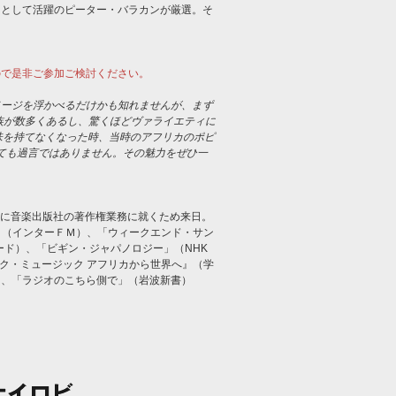
ーとして活躍のピーター・バラカンが厳選。そ
ので是非ご参加ご検討ください。
メージを浮かべるだけかも知れませんが、まず
族が数多くあるし、驚くほどヴァライエティに
味を持てなくなった時、当時のアフリカのポピ
っても過言ではありません。その魅力をぜひ一
4年に音楽出版社の著作権業務に就くため来日。
ing」（インターＦＭ）、「ウィークエンド・サン
バード）、「ビギン・ジャパノロジー」（NHK
ラック・ミュージック アフリカから世界へ』（学
）、「ラジオのこちら側で」（岩波新書）