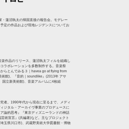
楽家・蓮沼執太の帰国直後の報告会。モデレー
示予定の作品および現地レジデンスについてお
。音楽作品のリリース、蓮沼執太フィルを組織し
のコラボレーションを多数制作する。音楽祭
３｜havea go at flying from
術館)、『音的｜soundlike』(2013年 アサ
場、国立新美術館)、音楽アルバムに4枚組
究者。1990年代から現在に至るまで、メディ
ディジタル・アーカイヴ事業のプロデュースに
ィア論的思考』『東京ディズニーランドの神話
芸術宣言』(共編著)など。主なプロジェクト
(埼玉県川口市)、武蔵野美術大学図書館・博物