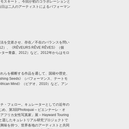
モスキート 。今回が初のコラボレーションと
当日は二人のアーティストによるパフォーマン
手法を交差させ、存在／不在のバランスを問い
）、《RÊVEURS RÊVE RÊVES》（個
ター青森、2012）など。2012年からはモロ
それらを横断する作品を通して、国籍や歴史、
hing Seeds》（パフォーマンス、テートモ
 African Mind》（ビデオ、2010）など。アン
ーチ・フェロー。キュレーターとしての近年の
じめ、第3回Photoquai – ビエンナーレ・オ
人のアフリカ女性写真家」展 – Hayward Touring
案」と題したキュレトリアル研究プロジェクトで
に興味を持つ、世界各地のアーティストと共同