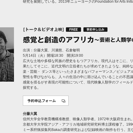
研究を展開している。2013年ニューヨークのFoundation for Arts I
出演：分藤大翼、川瀬慈、石倉敏明
5月14日（火）開場18:30 開演19:00
広大な土地や多様な民族の歴史をもつアフリカ。現代人はそこに、
果たしてそこに、近代文明の立役者たちが求めてきたような、純粋な
楽・芸能・ ダンス等といったさまざまなパフォーマンス／ビジュア
聖性を帯びながらも、人々の生活の中に溶け込んでいることの不思
感覚を揺るがす表現の可能性について、現代映像人類学のフィール
探究する。
分藤大翼
信州大学全学教育機構准教授、映像人類学者。1972年大阪府生まれ
京都大学大学院アジア・アフリカ地域研究研究科博士課程修了。19
ミー系狩猟採集民Bakaの調査研究および記録映画の制作を行う。