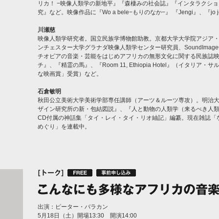
リカ！ −映像人類学の新地平』『森棲みの社会誌』『インタラクシ
究』など。映像作品に『Wo a bele−もりのなか−』 『Jengi』、『jo 
川瀬慈
映像人類学研究者。国立民族学博物館助教。京都大学大学院アジア
ンチェスター大学グラナダ映像人類学センター研究員、SoundImage
チオピアの音楽・芸能をはじめアフリカの無形文化に関する民族誌
チ』、『精霊の馬』、『Room 11, Ethiopia Hotel』（イタ
な映画賞」受賞）など。
石倉敏明
秋田公立美術大学美術学部専任講師（アーツ＆ルーツ専攻）。明治
ザイン研究所の新・包結図説』、『人と動物の人類学（来るべき人
CD付属の神話集「タイ・レイ・タイ・リオ紬記」編纂。現在雑誌「
めぐり」を連載中。
出演：ピーター・バラカン
5月18日（土）開場13:30 開演14:00