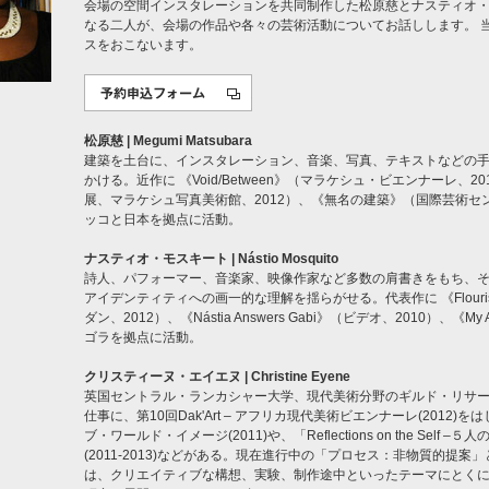
会場の空間インスタレーションを共同制作した松原慈とナスティオ・
なる二人が、会場の作品や各々の芸術活動についてお話しします。 
スをおこないます。
松原慈 | Megumi Matsubara
建築を土台に、インスタレーション、音楽、写真、テキストなどの
かける。近作に 《Void/Between》（マラケシュ・ビエンナーレ、2012
展、マラケシュ写真美術館、2012）、《無名の建築》（国際芸術セン
ッコと日本を拠点に活動。
ナスティオ・モスキート | Nástio Mosquito
詩人、パフォーマー、音楽家、映像作家など多数の肩書きをもち、
アイデンティティへの画一的な理解を揺らがせる。代表作に 《Flouris
ダン、2012）、《Nástia Answers Gabi》（ビデオ、2010）、《My
ゴラを拠点に活動。
クリスティーヌ・エイエヌ | Christine Eyene
英国セントラル・ランカシャー大学、現代美術分野のギルド・リサ
仕事に、第10回Dak'Art – アフリカ現代美術ビエンナーレ(2012)をは
ブ・ワールド・イメージ(2011)や、「Reflections on the Self –５
(2011-2013)などがある。現在進行中の「プロセス：非物質的提
は、クリエイティブな構想、実験、制作途中といったテーマにとく